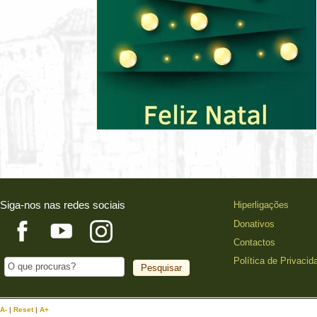
Siga-nos nas redes sociais
Hiperligações
Donativos
Contactos
Política de Privacid
A-
|
Reset
|
A+