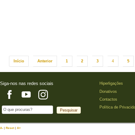
Início
Anterior
1
2
3
4
5
Siga-nos nas redes sociais
Hiperligações
Donativos
Contactos
Política de Privacid
A-
|
Reset
|
A+