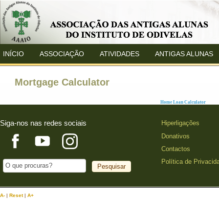
INÍCIO
ASSOCIAÇÃO
ATIVIDADES
ANTIGAS ALUNAS
Mortgage Calculator
Home Loan Calculator
Siga-nos nas redes sociais
Hiperligações
Donativos
Contactos
Política de Privacid
A-
|
Reset
|
A+