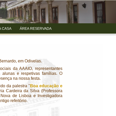
A CASA
ÁREA RESERVADA
 Bernardo, em Odivelas.
ociais da AAAIO, representantes
 alunas e respetivas famílias. O
sença na nossa festa.
do da palestra "
Boa educação e
ria Cardeira da Silva (Professora
Nova de Lisboa e Investigadora
igo refeitório.