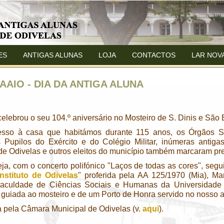
ES
ANTIGAS ALUNAS
LOJA
CONTACTOS
LAR NOV
AAAIO - DIA DA ANTIGA ALUNA
elebrou o seu 104.º aniversário no Mosteiro de S. Dinis e São
resso à casa que habitámos durante 115 anos, os Órgãos S
 Pupilos do Exército e do Colégio Militar, inúmeras antigas
e Odivelas e outros eleitos do município também marcaram pre
ja, com o concerto polifónico "Laços de todas as cores", segui
nstituto de Odivelas
" proferida pela AA 125/1970 (Mia), Ma
Faculdade de Ciências Sociais e Humanas da Universidade 
 guiada ao mosteiro e de um Porto de Honra servido no nosso ant
a pela Câmara Municipal de Odivelas (v.
aqui
)
.